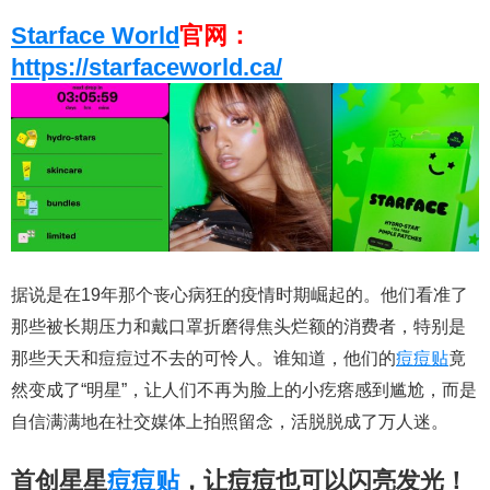
Starface World
官网：
https://starfaceworld.ca/
据说是在19年那个丧心病狂的疫情时期崛起的。他们看准了
那些被长期压力和戴口罩折磨得焦头烂额的消费者，特别是
那些天天和痘痘过不去的可怜人。谁知道，他们的
痘痘贴
竟
然变成了“明星”，让人们不再为脸上的小疙瘩感到尴尬，而是
自信满满地在社交媒体上拍照留念，活脱脱成了万人迷。
首创星星
痘痘贴
，让痘痘也可以闪亮发光！