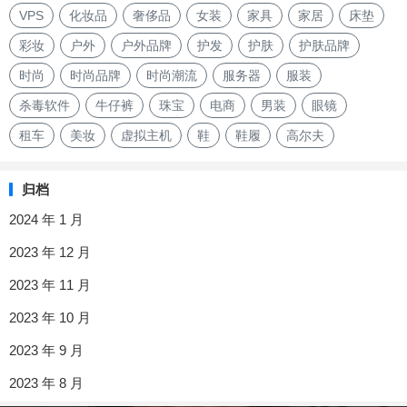
VPS
化妆品
奢侈品
女装
家具
家居
床垫
彩妆
户外
户外品牌
护发
护肤
护肤品牌
时尚
时尚品牌
时尚潮流
服务器
服装
杀毒软件
牛仔裤
珠宝
电商
男装
眼镜
租车
美妆
虚拟主机
鞋
鞋履
高尔夫
归档
2024 年 1 月
2023 年 12 月
2023 年 11 月
2023 年 10 月
2023 年 9 月
2023 年 8 月