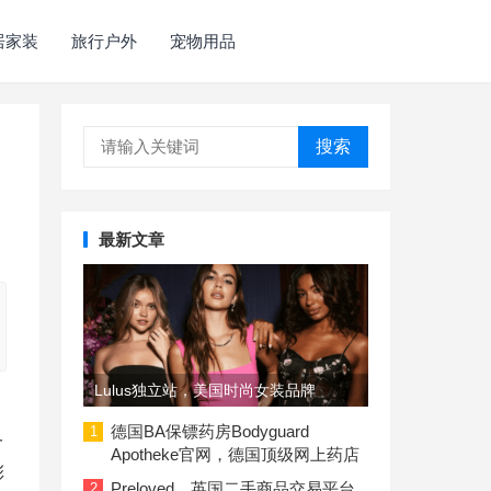
居家装
旅行户外
宠物用品
搜索
最新文章
Lulus独立站，美国时尚女装品牌
德国BA保镖药房Bodyguard
1
一
Apotheke官网，德国顶级网上药店
彩
Preloved，英国二手商品交易平台
2