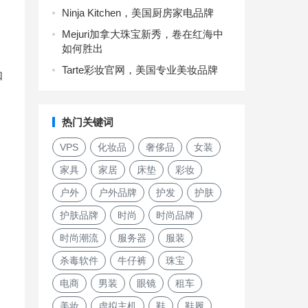
Ninja Kitchen，美国厨房家电品牌
Mejuri加拿大珠宝新秀，卷在红海中
如何胜出
Tarte彩妆官网，美国专业美妆品牌
如
热门关键词
VPS
化妆品
奢侈品
女装
家具
家居
床垫
彩妆
户外
户外品牌
护发
护肤
护肤品牌
时尚
时尚品牌
时尚潮流
服务器
服装
杀毒软件
牛仔裤
珠宝
电商
男装
眼镜
租车
美妆
虚拟主机
鞋
鞋履