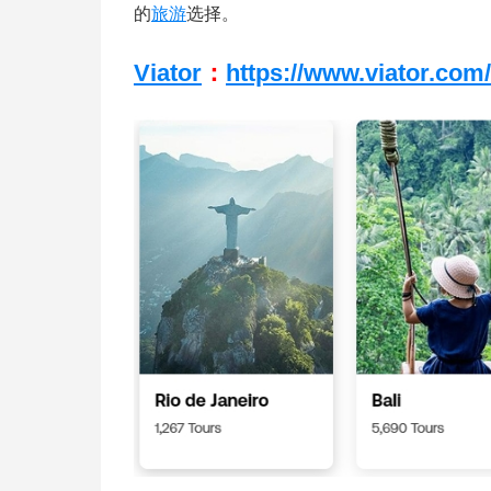
的
旅游
选择。
Viator
：
https://www.viator.com/