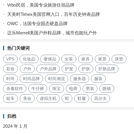
Vrbo民宿，美国专业旅游住宿品牌
天美时Timex美国官网入口，百年历史钟表品牌
OWC，法国专业固态硬盘品牌
迈乐Merrell美国户外鞋品牌，城市也能玩户外
热门关键词
VPS
化妆品
奢侈品
女装
家具
家居
床垫
彩妆
户外
户外品牌
护发
护肤
护肤品牌
时尚
时尚品牌
时尚潮流
服务器
服装
杀毒软件
牛仔裤
珠宝
电商
男装
眼镜
租车
美妆
虚拟主机
鞋
鞋履
高尔夫
归档
2024 年 1 月