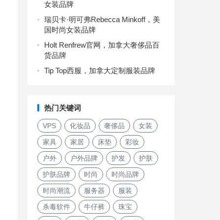
女装品牌
瑞贝卡·明可弗Rebecca Minkoff，美
国时尚女装品牌
Holt Renfrew官网，加拿大奢侈品百
货品牌
Tip Top西服，加拿大定制服装品牌
热门关键词
VPS
化妆品
奢侈品
女装
家具
家居
床垫
彩妆
户外
户外品牌
护发
护肤
护肤品牌
时尚
时尚品牌
时尚潮流
服务器
服装
杀毒软件
牛仔裤
珠宝