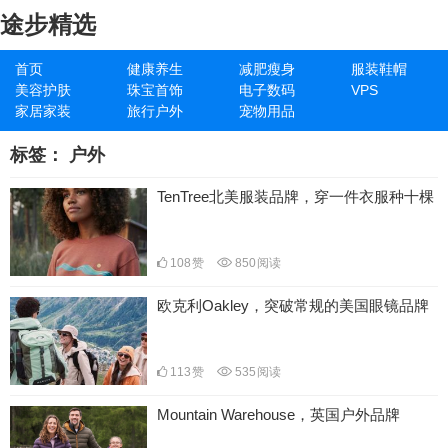
途步精选
首页
健康养生
减肥瘦身
服装鞋帽
美容护肤
珠宝首饰
电子数码
VPS
家居家装
旅行户外
宠物用品
标签：
户外
TenTree北美服装品牌，穿一件衣服种十棵
108
赞
850
阅读
欧克利Oakley，突破常规的美国眼镜品牌
113
赞
535
阅读
Mountain Warehouse，英国户外品牌