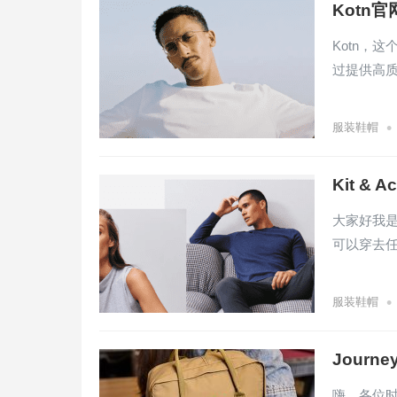
Kotn
Kotn，
过提供高
•
服装鞋帽
Kit 
大家好我
可以穿去任
•
服装鞋帽
Jour
嗨，各位