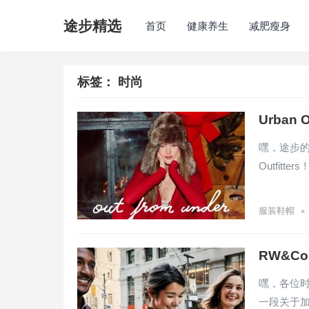
途步精选
首页
健康养生
减肥瘦身
标签：
时尚
Urban
嘿，途步的
Outfitt
•
服装鞋帽
RW&C
嘿，各位
一段关于