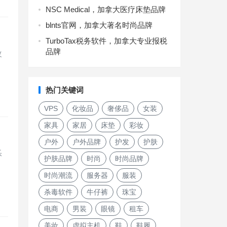
NSC Medical，加拿大医疗床垫品牌
blnts官网，加拿大著名时尚品牌
TurboTax税务软件，加拿大专业报税
品牌
改
热门关键词
VPS
化妆品
奢侈品
女装
家具
家居
床垫
彩妆
户外
户外品牌
护发
护肤
乐
护肤品牌
时尚
时尚品牌
时尚潮流
服务器
服装
杀毒软件
牛仔裤
珠宝
电商
男装
眼镜
租车
美妆
虚拟主机
鞋
鞋履