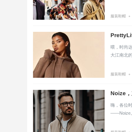
•
服装鞋帽
Prett
喂，时尚
大江南北的时
•
服装鞋帽
Noiz
嗨，各位
——Noi