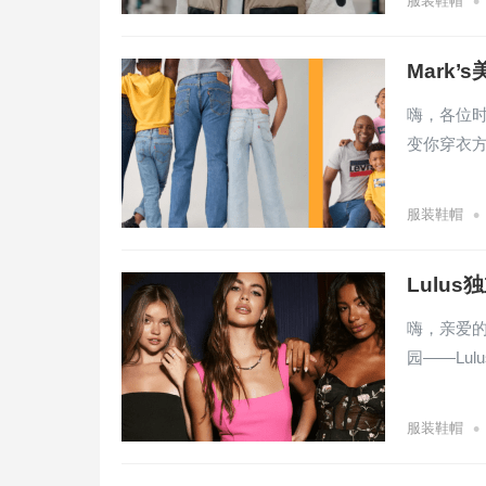
•
服装鞋帽
Mark
嗨，各位
变你穿衣方
•
服装鞋帽
Lulu
嗨，亲爱
园——Lu
•
服装鞋帽