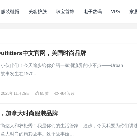
服装鞋帽
美容护肤
珠宝首饰
电子数码
VPS
家
 Outfitters中文官网，美国时尚品牌
小伙伴们！今天途步给你介绍一家潮流界的小不点——Urban
ers！故事发生在1970…
2023年11月26日
95
赞
484
阅读
o，加拿大时尚服装品牌
时尚达人和衣柜秀！我是你们的生活管家，途步，今天我要为你们讲
加拿大时尚的精彩故事。这个故事始…